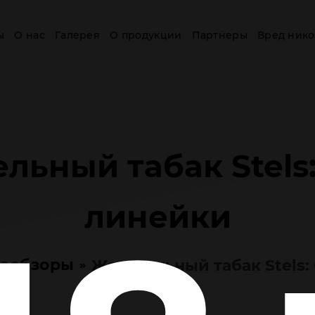
ы
О нас
Галерея
О продукции
Партнеры
Вред нико
льный табак Stels
линейки
ообзоры
Жевательный табак Stels
»