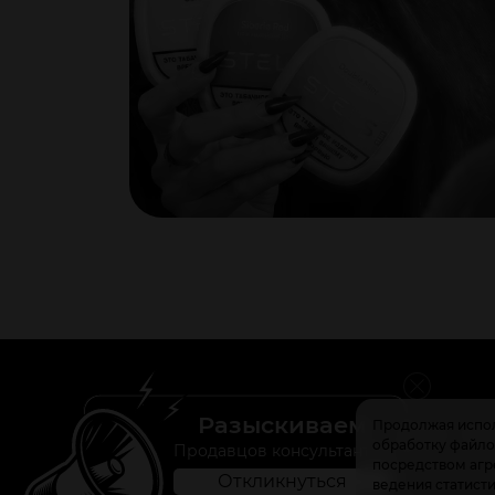
Разыскиваем
Продолжая испол
Магазины
О на
обработку файлов
Продавцов консультантов
посредством агре
Откликнуться
ведения статист