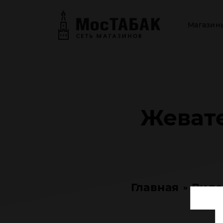
Магазин
Жевате
Главная
Виде
»