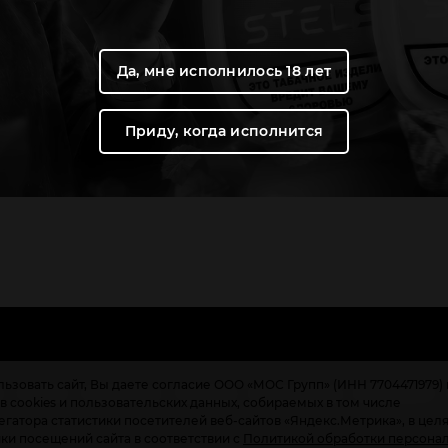
Да, мне исполнилось 18 лет
Приду, когда исполнится
ьзовать сайт, Вы даете согласие ООО «МОС Групп» (ИНН 7704471979) 
с
Галерея
О продукции
Партнеры
Вред никотина
Франчайзинг
 cookies и пользовательских данных, собираемых в том числе
гатора статистики посетителей веб-сайтов «Яндекс.Метрика», в цел
ики посещений сайта в соответствии с
Политикой обработки персона