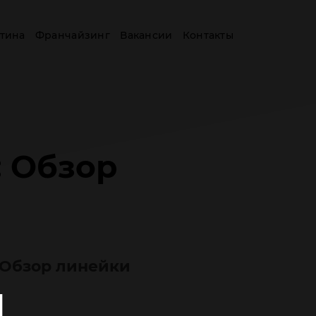
тина
Франчайзинг
Вакансии
Контакты
: Обзор
: Обзор линейки