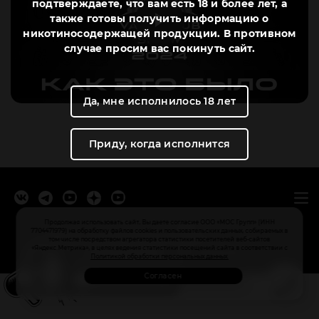
подтверждаете, что вам есть 18 и более лет, а
также готовы получить информацию о
никотиносодержащей продукции. В противном
случае просим вас покинуть сайт.
Да, мне исполнилось 18 лет
Приду, когда исполнится
МосТАБАК Федеральная сеть магазинов
Продолжая использовать сайт, Вы даете согласие ООО «МОС Групп» (ИНН
7704471979) на обработку файлов cookies и пользовательских данных, собираемых в
Политика обработки персональных данных
том числе посредством агрегатора статистики посетителей веб-сайтов
«Яндекс.Метрика», в целях ведения статистики посещений сайта в соответствии с
Пользовательское соглашение
Разыскиваем
Политикой обработки персональных данных.
Продавцов консультантов
Согласен
Откликнуться