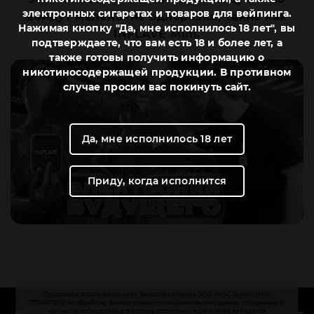
электронных сигаретах и товаров для вейпинга.
войдут маленькие одноразки, такие как
Нажимая кнопку "Да, мне исполнилось 18 лет", вы
INFLAVE Mini.
подтверждаете, что вам есть 18 и более лет, а
также готовы получить информацию о
никотиносодержащей продукции. В противном
случае просим вас покинуть сайт.
Да, мне исполнилось 18 лет
Приду, когда исполнится
Продолжая использовать сайт, Вы даете согласие ООО «МОС Групп» (ИНН
7704471979) на обработку файлов cookies и пользовательских данных, собираемых в
том числе посредством агрегатора статистики посетителей веб-сайтов