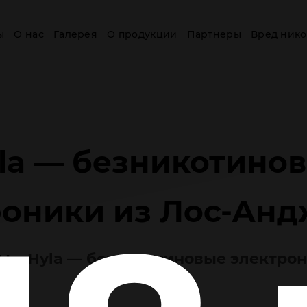
ы
О нас
Галерея
О продукции
Партнеры
Вред нико
la — безникотино
роники из Лос-Анд
ры
Hyla — безникотиновые электро
»