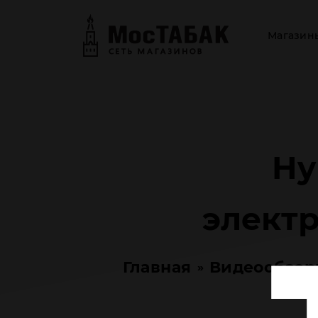
Магазин
Hy
элект
Главная
Видеообзо
»