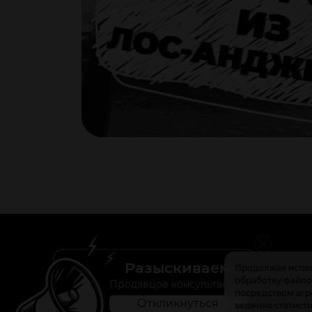
Разыскиваем
Продолжая испол
Магазины
О на
обработку файлов
Продавцов консультантов
посредством агре
Откликнуться
ведения статист