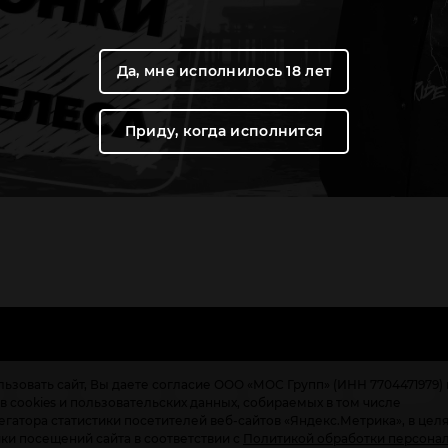
Да, мне исполнилось 18 лет
Приду, когда исполнится
ьзовать сайт, Вы даете согласие ООО «МОС Групп» (ИНН 7704471979) 
с
Галерея
О продукции
Партнеры
Вред никотина
Франчайзинг
 cookies и пользовательских данных, собираемых в том числе
гатора статистики посетителей веб-сайтов «Яндекс.Метрика», в цел
ики посещений сайта в соответствии с
Политикой обработки персона