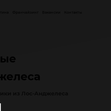
тина
Франчайзинг
Вакансии
Контакты
вые
желеса
ники из Лос-Анджелеса