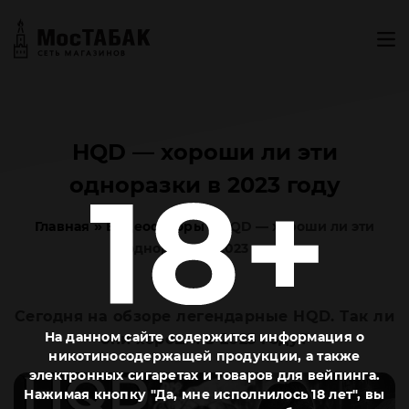
HQD — хороши ли эти
одноразки в 2023 году
»
»
Главная
Видеообзоры
HQD — хороши ли эти
одноразки в 2023 году
Сегодня на обзоре легендарные HQD. Так ли
На данном сайте содержится информация о
они хороши в 2023 году?
никотиносодержащей продукции, а также
электронных сигаретах и товаров для вейпинга.
Нажимая кнопку "Да, мне исполнилось 18 лет", вы