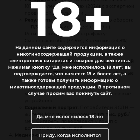
1073 населенных пунктах (2024) с экспертной
проверкой легальности .
Результаты 2024
: Доля незаконного оборота
—
11,3%
(снижение на 4,3% с 2019 г.).
Регионы-лидеры по контрафакту:
Смоленская обл. (34,5%), Калмыкия (23,8%) .
На данном сайте содержится информация о
Источники контрафакта
: 56,6% — ввоз из
никотиносодержащей продукции, а также
стран ЕАЭС, из них 86,8% — из Беларуси .
электронных сигаретах и товаров для вейпинга.
Исследования потребительских предпочтений
Нажимая кнопку "Да, мне исполнилось 18 лет", вы
РБК (2024)
: 77% курящих выбирают обычные
подтверждаете, что вам есть 18 и более лет, а
сигареты, 15,5% — системы нагревания
также готовы получить информацию о
никотиносодержащей продукции. В противном
табака (IQOS, GLO). Вейпы популярны у
случае просим вас покинуть сайт.
молодежи: 13,5% используют многоразовые
устройства .
Социальный портрет
: Потребители ЭСДН —
жители Москвы с доходом от
125 тыс. руб.
/
Да, мне исполнилось 18 лет
мес. Сигареты преобладают у групп с
доходом до
40 тыс. руб.
.
Медико-социологические данные
Приду, когда исполнится