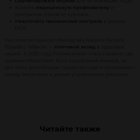
Сбалансировать акцизы
для легализации ЭСДН.
Усилить
медицинскую профилактику
и
программы отказа от курения.
Ужесточить таможенный контроль
в рамках
ЕАЭС.
Как отметил онколог Минздрава Андрей Каприн,
борьба с табаком —
ключевой вклад
в здоровье
нации . К 2035 году Россия может стать страной, где
курение перестанет быть социальной нормой, но
для этого регуляторам предстоит найти компромисс
между запретами и умным управлением рисками.
Читайте также