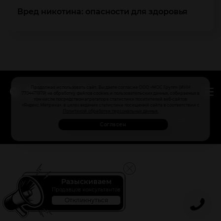
Вред никотина: опасности для здоровья
Продолжая использовать сайт, Вы даете согласие ООО «МОС Групп» (ИНН
7704471979) на обработку файлов cookies и пользовательских данных, собираемых в
том числе посредством агрегатора статистики посетителей веб-сайтов
«Яндекс.Метрика», в целях ведения статистики посещений сайта в соответствии с
МосТАБАК Федеральная сеть магазинов
Политикой обработки персональных данных.
Политика обработки персональных данных
Согласен
Пользовательское соглашение
Разыскиваем
Продавцов консультантов
Откликнуться