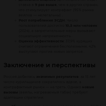
ставка в
9 раз выше
, чем в других странах,
что стимулирует контрафакт (95% рынка
вейпов — нелегальны) .
Рост потребления ЭСДН
: Число
пользователей достигло
10,5 млн человек
(2024), а запретительные меры вызывают
социальную напряженность .
Оценка эффективности
: 37,9% курящих
считают ограничения бесполезными, 42%
выступают против новых запретов .
Заключение и перспективы
Россия добилась
значимых результатов
: за 15 лет
число курильщиков сократилось вдвое, а
контрафактный рынок — на треть. Однако
новые
вызовы
(вейпы, нагреваемый табак) требуют
адаптации стратегии: