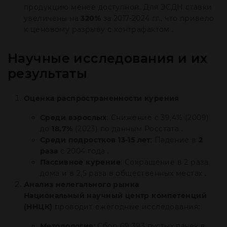
продукцию менее доступной. Для ЭСДН ставки
увеличены на
320%
за 2017-2024 гг., что привело
к ценовому разрыву с контрафактом .
Научные исследования и их
результаты
Оценка распространенности курения
Среди взрослых
: Снижение с 39,4% (2009)
до
18,7%
(2023) по данным Росстата .
Среди подростков 13-15 лет
: Падение в
2
раза
с 2004 года .
Пассивное курение
: Сокращение в 2 раза
дома и в 2,5 раза в общественных местах .
Анализ нелегального рынка
Национальный научный центр компетенций
(ННЦК)
проводит ежегодные исследования:
Методология
: Сбор 69 393 пустых пачек в