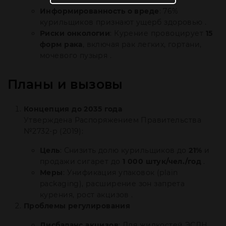
Информированность о вреде
: 76%
курильщиков признают ущерб здоровью .
Риски онкологии
: Курение провоцирует
15
форм рака
, включая рак легких, гортани,
мочевого пузыря .
Планы и вызовы
Концепция до 2035 года
Утверждена Распоряжением Правительства
№2732-р (2019):
Цель
: Снизить долю курильщиков до
21%
и
продажи сигарет до
1 000 штук/чел./год
.
Меры
: Унификация упаковок (plain
packaging), расширение зон запрета
курения, рост акцизов .
Проблемы регулирования
Дисбаланс акцизов
: Для жидкостей ЭСДН