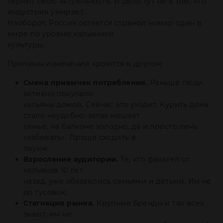
теряют свою актуальность. И дело тут не в том, что
индустрия умирает.
Наоборот, Россия остается страной номер один в
мире по уровню кальянной
культуры.
Причины изменений кроются в другом:
Смена привычек потребления.
Раньше люди
активно покупали
кальяны домой. Сейчас это уходит. Курить дома
стало неудобно: запах мешает
семье, на балконе холодно, да и просто лень
«забивать». Проще сходить в
лаунж.
Взросление аудитории.
Те, кто фанател от
кальянов 10 лет
назад, уже обзавелись семьями и детьми. Им не
до тусовок.
Стагнация рынка.
Крупные бренды и так всех
знают, им не