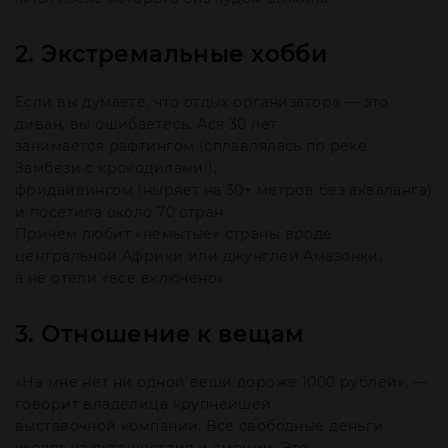
2. Экстремальные хобби
Если вы думаете, что отдых организатора — это
диван, вы ошибаетесь. Ася 30 лет
занимается рафтингом (сплавлялась по реке
Замбези с крокодилами!),
фридайвингом (ныряет на 30+ метров без акваланга)
и посетила около 70 стран.
Причем любит «немытые» страны вроде
центральной Африки или джунглей Амазонки,
а не отели «все включено».
3. Отношение к вещам
«На мне нет ни одной вещи дороже 1000 рублей», —
говорит владелица крупнейшей
выставочной компании. Все свободные деньги
уходят на путешествия и эмоции. Это