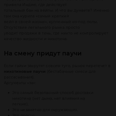
привела Индию, где действует
тотальный бан на вейпы. И что вы думаете? Именно
там она курила «самый крепкий
вейп в своей жизни», купленный из-под полы.
Отсутствие легального рынка просто
уводит продажи в тень, где никто не контролирует
качество жидкости и никотина.
На смену придут паучи
Если гайки закрутят совсем туго, рынок перетечет в
никотиновые паучи
(бестабачные смеси для
рассасывания).
Аргументы «за»:
Это самый безопасный способ доставки
никотина (нет дыма, нет влияния на
легкие).
Это незаметно для окружающих.
Это просто.