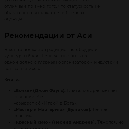
отличный пример того, что статусность не
обязательно выражается в брендах
одежды.
Рекомендации от Аси
В конце подкаста традиционно обсудили
культурный код. Если хотите быть на
одной волне с главным организатором индустрии,
вот ваш список:
Книги:
«Волхв» (Джон Фаулз).
Книга, которая меняет
сознание. Ася
называет её «Игрой в Бога».
«Мастер и Маргарита» (Булгаков).
Вечная
классика.
«Красный смех» (Леонид Андреев).
Тяжелая, но
мощная вещь о