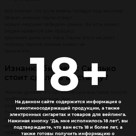
Ася считает, что если вейпы попадут под жесткий
запрет, именно паучи станут
новым «черным лебедем» рынка. Но есть нюанс:
людям нравится сам процесс
вдыхания дыма или пара. Паучи этого не дают,
поэтому полной замены может не
произойти.
Изнанка бизнеса: Сколько
стоит сделать выставку?
Многие думают, что организаторы выставок просто
гребут деньги лопатой. Ася
На данном сайте содержится информация о
развеяла этот миф, раскрыв внутреннюю кухню.
никотиносодержащей продукции, а также
Оказалось, что аренда зала (даже
электронных сигаретах и товаров для вейпинга.
такого дорогого, как Крокус) — это всего лишь
Нажимая кнопку "Да, мне исполнилось 18 лет", вы
около 10% от бюджета
подтверждаете, что вам есть 18 и более лет, а
мероприятия.
также готовы получить информацию о