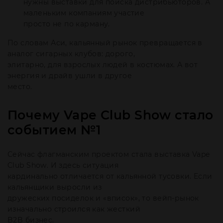
нужны выставки для поиска дистрибьюторов. А
маленьким компаниям участие
просто не по карману.
По словам Аси, кальянный рынок превращается в
аналог сигарных клубов: дорого,
элитарно, для взрослых людей в костюмах. А вот
энергия и драйв ушли в другое
место.
Почему Vape Club Show стало
событием №1
Сейчас флагманским проектом стала выставка Vape
Club Show. И здесь ситуация
кардинально отличается от кальянной тусовки. Если
кальянщики выросли из
дружеских посиделок и «вписок», то вейп-рынок
изначально строился как жесткий
B2B бизнес.