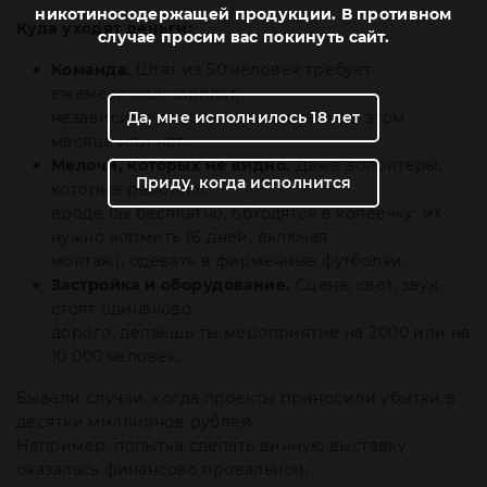
никотиносодержащей продукции. В противном
Куда уходят деньги:
случае просим вас покинуть сайт.
Команда.
Штат из 50 человек требует
ежемесячных зарплат,
Да, мне исполнилось 18 лет
независимо от того, есть выставка в этом
месяце или нет.
Мелочи, которых не видно.
Даже волонтеры,
Приду, когда исполнится
которые работают
вроде бы бесплатно, обходятся в копеечку: их
нужно кормить (6 дней, включая
монтаж), одевать в фирменные футболки.
Застройка и оборудование.
Сцена, свет, звук
стоят одинаково
дорого, делаешь ты мероприятие на 2000 или на
10 000 человек.
Бывали случаи, когда проекты приносили убытки в
десятки миллионов рублей.
Например, попытка сделать винную выставку
оказалась финансово провальной,