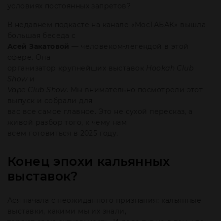
условиях постоянных запретов?
В недавнем подкасте на канале «МосТАБАК» вышла
большая беседа с
Асей Закатовой
— человеком-легендой в этой
сфере. Она
организатор крупнейших выставок
Hookah Club
Show
и
Vape Club Show
. Мы внимательно посмотрели этот
выпуск и собрали для
вас все самое главное. Это не сухой пересказ, а
живой разбор того, к чему нам
всем готовиться в 2025 году.
Конец эпохи кальянных
выставок?
Ася начала с неожиданного признания: кальянные
выставки, какими мы их знали,