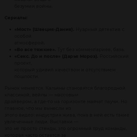
безумии войны.
Сериалы:
«Мост» (Швеция-Дания).
Нуарный детектив с
особой
атмосферой.
«Во все тяжкие».
Тут без комментариев, база.
«Секс. До и после» (Дарья Мороз).
Российский
проект,
который удивил качеством и отсутствием
пошлости.
Рынок меняется. Кальяны становятся благородной
классикой, вейпы — массовым
драйвером, а где-то на горизонте маячат паучи. Но
главное, что мы вынесли из
этого видео: индустрия жива, пока в ней есть такие
увлеченные люди. Выставки —
это не просто стенды, это огромный труд команды,
которая часто остается за