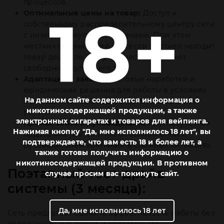
процессов.
Оптимальные цены на товар:
Доступ к
собственному распределительному центру сети
с низкими закупочными ценами. При этом
жестких ограничений нет: если партнер находит
товар дешевле в другом месте, он может
свободно закупать его там.
Адаптация к законам:
Готовые наработки и
юридические решения для работы в условиях
На данном сайте содержится информация о
меняющегося законодательства на табачном
никотиносодержащей продукции, а также
рынке.
электронных сигаретах и товаров для вейпинга.
Прямая связь с руководством:
Круглосуточная
Нажимая кнопку "Да, мне исполнилось 18 лет", вы
поддержка (24/7) лично от основателей и
подтверждаете, что вам есть 18 и более лет, а
руководителей компании в сложных ситуациях.
также готовы получить информацию о
никотиносодержащей продукции. В противном
Поэтапный тест-драйв
случае просим вас покинуть сайт.
системы (3 месяца):
Да, мне исполнилось 18 лет
Сеть предлагает оценить эффективность работы без