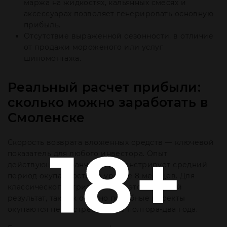
маржа на жидкостях, кальянных смесях и
аксессуарах позволяет генерировать основную
прибыль.
Отсутствие выраженной сезонности, в отличие
от продажи мороженого или услуг
шиномонтажа.
Реальный расчет прибыли:
сколько можно заработать в
Смоленске
Скорость возврата вложенных средств — ключевой
показатель для любого инвестора. Опыт
действующих франчайзи демонстрирует средний
период окупаемости на уровне 8 месяцев. Для
классического стрит-ритейла это отличный
результат, так как обычно подобные проекты
окупаются не быстрее, чем за полтора-два года.