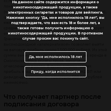
Если взять усредненную финансовую модель для
На данном сайте содержится информация о
локации с хорошим пешеходным трафиком
никотиносодержащей продукции, а также
(например, в районе улицы Кирова или Николаева),
электронных сигаретах и товаров для вейпинга.
цифры выглядят следующим образом. При
Нажимая кнопку "Да, мне исполнилось 18 лет", вы
ежедневном обслуживании около 115 клиентов со
подтверждаете, что вам есть 18 и более лет, а
также готовы получить информацию о
средним чеком в 1 300 рублей, магазин генерирует
никотиносодержащей продукции. В противном
ежемесячную выручку порядка 4 485 000 рублей.
случае просим вас покинуть сайт.
Грамотный баланс между сигаретами и
высокодоходной «альтернативой» позволяет выйти
на валовую прибыль около 1 500 000 рублей. Из этой
суммы вычитаются операционные расходы: аренда в
Да, мне исполнилось 18 лет
Смоленске, фонд оплаты труда, налоговые
отчисления и роялти. В сухом остатке чистая
Приду, когда исполнится
прибыль владельца бизнеса до уплаты НДФЛ или
дивидендов составляет примерно 500 000 рублей
ежемесячно.
Что получает партнер после
подписания договора