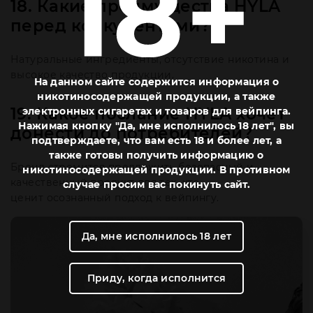
18. Какие преимущества HYLA
перед конкурентами?
Натуральные ингредиенты, отсутствие никотина и
высокое качество продукции.
На данном сайте содержится информация о
никотиносодержащей продукции, а также
19. Какое послание HYLA хочет
электронных сигаретах и товаров для вейпинга.
Нажимая кнопку "Да, мне исполнилось 18 лет", вы
донести до потребителей?
подтверждаете, что вам есть 18 и более лет, а
также готовы получить информацию о
Бренд стремится предложить безопасный и
никотиносодержащей продукции. В противном
качественный продукт для тех, кто
случае просим вас покинуть сайт.
ценит осознанный подход к вейпингу.
Да, мне исполнилось 18 лет
Приду, когда исполнится