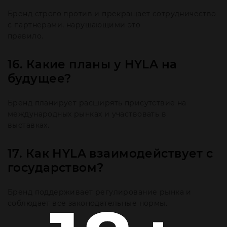
Бренд строго против и прекращает сотрудничество
с партнерами, нарушающими это
правило.
16. Какие планы у HYLA на
будущее?
Бренд планирует расширять присутствие на
международных рынках и участвовать в
выставках.
17. Как HYLA взаимодействует с
государством?
Бренд поддерживает регулирование рынка и
соблюдает все законодательные нормы.